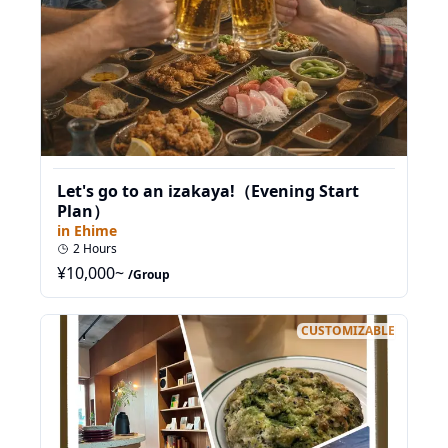
Let's go to an izakaya!（Evening Start
Plan）
in
Ehime
2
Hours
¥
10,000
~
/Group
CUSTOMIZABLE