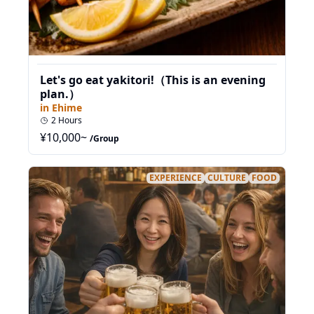
Let's go eat yakitori!（This is an evening
plan.）
in
Ehime
2
Hours
¥
10,000
~
/Group
EXPERIENCE
CULTURE
FOOD